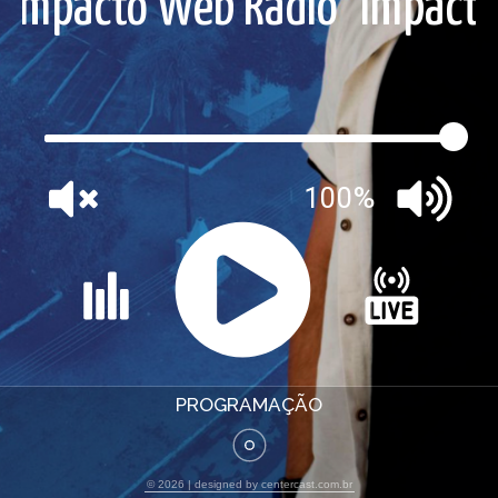
Impacto Web Rádio
Impact
100%
PROGRAMAÇÃO
©
2026
| designed by
centercast.com.br